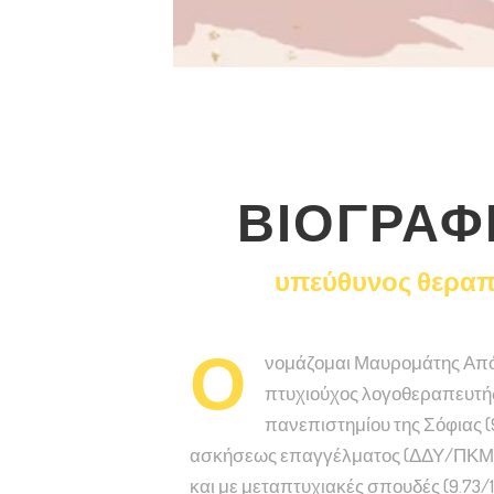
ΒΙΟΓΡΑΦ
υπεύθυνος θεραπ
Ο
νομάζομαι Μαυρομάτης Απόσ
πτυχιούχος λογοθεραπευτή
πανεπιστημίου της Σόφιας (9
ασκήσεως επαγγέλματος (ΔΔΥ/ΠΚΜ
και με μεταπτυχιακές σπουδές (9.73/