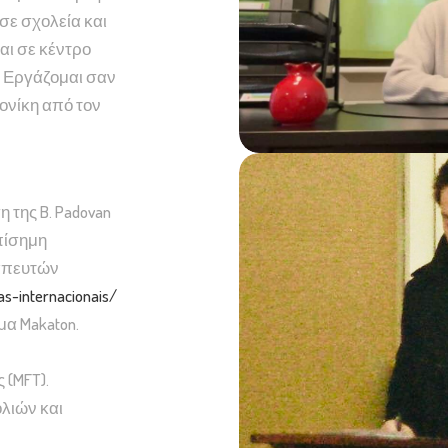
σε σχολεία και
αι σε κέντρο
. Εργάζομαι σαν
ονίκη από τον
της B. Padovan
επίσημη
απευτών
s-internacionais/
α Makaton.
(MFT).
λιών και