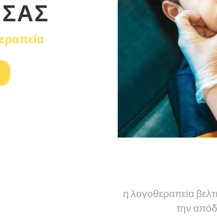
 ΣΑΣ
θεραπεία
η λογοθεραπεία βελτ
την απόδ