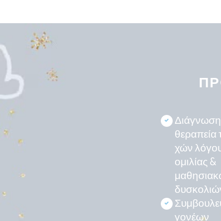
ΠΡ
Διάγνωση
θεραπεία 
χών λόγου
ομιλίας &
μαθησιακ
δυσκολιώ
Συμβουλε
γονέων