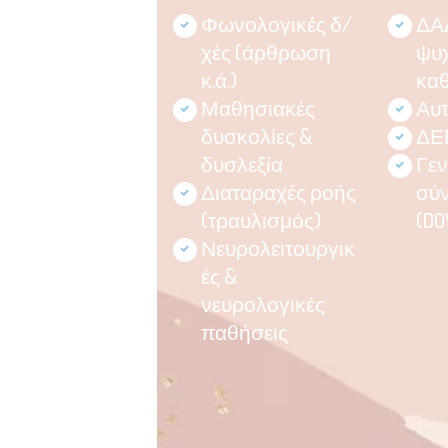
Φωνολογικές δ/
ΔΑ
χές (άρθρωση
ψυχ
κ.ά.)
κα
Μαθησιακές
Αυτ
δυσκολίες &
ΔΕ
δυσλεξία
Γεν
Διαταραχές ροής
σύ
(τραυλισμός)
(DO
Νευρολειτουργικ
ές &
νευρολογικές
παθήσεις