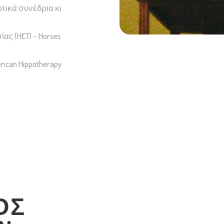
ικά συνέδρια κι
ς (HETI – Horses
ican Hippotherapy
ΟΣ