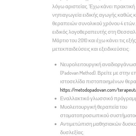
λόγω αριστείας. Έχω κάνει πρακτική 
νηπιαγωγεία ειδικής αγωγής καθώς κ
θεραπειών συνολικού χρόνου 4 ετών
ειδικός λογοθεραπευτής στη Θεσσαλ
Μάρτιο του 2010 και έχω κάνει τις εξής
μετεκπαιδεύσεις και εξειδικεύσεις:
Νευρολειτουργική αναδιοργάνωση 
(Padovan Method). Βρείτε με στην 
ιστοσελίδα πιστοποιημένων θερ
https://metodopadovan.com/terapeuta
Εναλλακτικό γλωσσικό πρόγραμμ
Μυολειτουργική θεραπεία του
στοματοπροσωπικού συστήματος 
Αντιμετώπιση μαθησιακών δυσκο
δυσλεξίας.