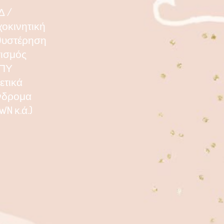
Δ /
οκινητική
θυστέρηση
ισμός
ΠΥ
ετικά
νδρομα
WN κ.ά.)