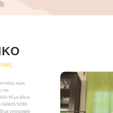
ΙΚΟ
είας
τολος, είμαι
ς του
.62/10) με άδεια
/240629/5230)
10) με υποτροφία