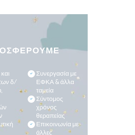
ΟΣΦΕΡΟΥΜΕ
 και
Συνεργασία με
των δ/
ΕΦΚΑ & άλλα
,
ταμεία
Σύντομος
ών
χρόνος
ν
θεραπείας
υτική
Επικοινωνία με
άλλες