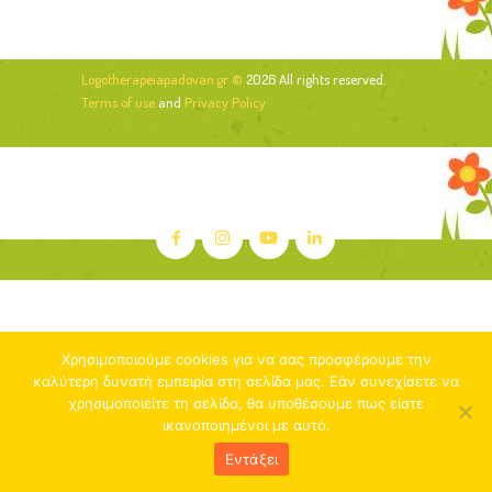
Logotherapeiapadovan.gr ©
2026 All rights reserved.
Terms of use
and
Privacy Policy
Χρησιμοποιούμε cookies για να σας προσφέρουμε την
καλύτερη δυνατή εμπειρία στη σελίδα μας. Εάν συνεχίσετε να
χρησιμοποιείτε τη σελίδα, θα υποθέσουμε πως είστε
ικανοποιημένοι με αυτό.
Εντάξει