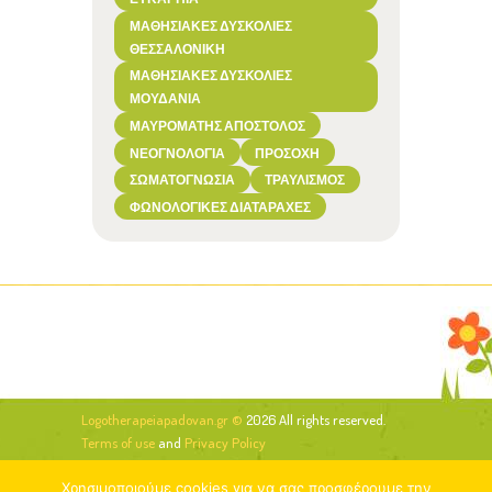
ΜΑΘΗΣΙΑΚΈΣ ΔΥΣΚΟΛΊΕΣ
ΘΕΣΣΑΛΟΝΊΚΗ
ΜΑΘΗΣΙΑΚΈΣ ΔΥΣΚΟΛΊΕΣ
ΜΟΥΔΑΝΙΆ
ΜΑΥΡΟΜΆΤΗΣ ΑΠΌΣΤΟΛΟΣ
ΝΕΟΓΝΟΛΟΓΊΑ
ΠΡΟΣΟΧΉ
ΣΩΜΑΤΟΓΝΩΣΊΑ
ΤΡΑΥΛΙΣΜΌΣ
ΦΩΝΟΛΟΓΙΚΈΣ ΔΙΑΤΑΡΑΧΈΣ
Logotherapeiapadovan.gr ©
2026 All rights reserved.
Terms of use
and
Privacy Policy
Χρησιμοποιούμε cookies για να σας προσφέρουμε την