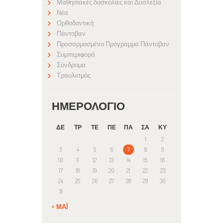
Μαθησιακές δυσκολίες και Δυσλεξία
Νέα
Ορθοδοντική
Πάντοβαν
Προσαρμοσμένο Πρόγραμμα Πάντοβαν
Συμπεριφορά
Σύνδρομα
Τραυλισμός
ΗΜΕΡΟΛΌΓΙΟ
ΔΕ
ΤΡ
ΤΕ
ΠΕ
ΠΑ
ΣΑ
ΚΥ
1
2
3
4
5
6
7
8
9
10
11
12
13
14
15
16
17
18
19
20
21
22
23
24
25
26
27
28
29
30
31
« ΜΆΙ