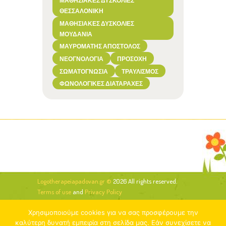
ΘΕΣΣΑΛΟΝΊΚΗ
ΜΑΘΗΣΙΑΚΈΣ ΔΥΣΚΟΛΊΕΣ
ΜΟΥΔΑΝΙΆ
ΜΑΥΡΟΜΆΤΗΣ ΑΠΌΣΤΟΛΟΣ
ΝΕΟΓΝΟΛΟΓΊΑ
ΠΡΟΣΟΧΉ
ΣΩΜΑΤΟΓΝΩΣΊΑ
ΤΡΑΥΛΙΣΜΌΣ
ΦΩΝΟΛΟΓΙΚΈΣ ΔΙΑΤΑΡΑΧΈΣ
Logotherapeiapadovan.gr ©
2026 All rights reserved.
Terms of use
and
Privacy Policy
Χρησιμοποιούμε cookies για να σας προσφέρουμε την
καλύτερη δυνατή εμπειρία στη σελίδα μας. Εάν συνεχίσετε να