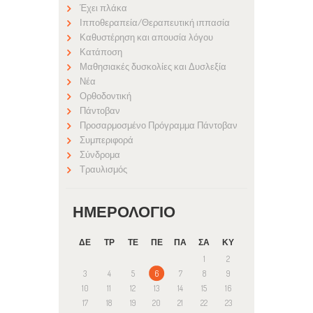
Έχει πλάκα
Ιπποθεραπεία/Θεραπευτική ιππασία
Καθυστέρηση και απουσία λόγου
Κατάποση
Μαθησιακές δυσκολίες και Δυσλεξία
Νέα
Ορθοδοντική
Πάντοβαν
Προσαρμοσμένο Πρόγραμμα Πάντοβαν
Συμπεριφορά
Σύνδρομα
Τραυλισμός
ΗΜΕΡΟΛΌΓΙΟ
ΔΕ
ΤΡ
ΤΕ
ΠΕ
ΠΑ
ΣΑ
ΚΥ
1
2
3
4
5
6
7
8
9
10
11
12
13
14
15
16
17
18
19
20
21
22
23