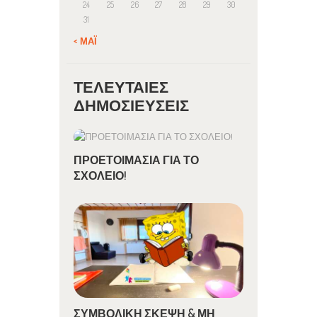
24
25
26
27
28
29
30
31
« ΜΆΙ
ΤΕΛΕΥΤΑΊΕΣ
ΔΗΜΟΣΙΕΎΣΕΙΣ
ΠΡΟΕΤΟΙΜΑΣΙΑ ΓΙΑ ΤΟ
ΣΧΟΛΕΙΟ!
ΣΥΜΒΟΛΙΚΗ ΣΚΕΨΗ & ΜΗ