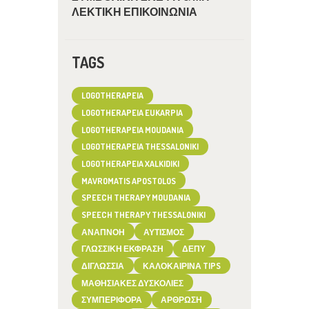
ΛΕΚΤΙΚΗ ΕΠΙΚΟΙΝΩΝΙΑ
TAGS
LOGOTHERAPEIA
LOGOTHERAPEIA EUKARPIA
LOGOTHERAPEIA MOUDANIA
LOGOTHERAPEIA THESSALONIKI
LOGOTHERAPEIA XALKIDIKI
MAVROMATIS APOSTOLOS
SPEECH THERAPY MOUDANIA
SPEECH THERAPY THESSALONIKI
ΑΝΑΠΝΟΉ
ΑΥΤΙΣΜΌΣ
ΓΛΩΣΣΙΚΉ ΈΚΦΡΑΣΗ
ΔΕΠΥ
ΔΙΓΛΩΣΣΊΑ
ΚΑΛΟΚΑΙΡΙΝΆ TIPS
ΜΑΘΗΣΙΑΚΈΣ ΔΥΣΚΟΛΊΕΣ
ΣΥΜΠΕΡΙΦΟΡΆ
ΆΡΘΡΩΣΗ