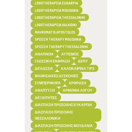
LOGOTHERAPEIA EUKARPIA
LOGOTHERAPEIA MOUDANIA
LOGOTHERAPEIA THESSALONIKI
LOGOTHERAPEIA XALKIDIKI
MAVROMATIS APOSTOLOS
SPEECH THERAPY MOUDANIA
SPEECH THERAPY THESSALONIKI
ΑΝΑΠΝΟΉ
ΑΥΤΙΣΜΌΣ
ΓΛΩΣΣΙΚΉ ΈΚΦΡΑΣΗ
ΔΕΠΥ
ΔΙΓΛΩΣΣΊΑ
ΚΑΛΟΚΑΙΡΙΝΆ TIPS
ΜΑΘΗΣΙΑΚΈΣ ΔΥΣΚΟΛΊΕΣ
ΣΥΜΠΕΡΙΦΟΡΆ
ΆΡΘΡΩΣΗ
ΑΝΆΠΤΥΞΗ
ΑΡΜΟΝΊΑ ΛΌΓΟΥ
ΔΕΞΙΌΤΗΤΕΣ
ΔΙΆΣΠΑΣΗ ΠΡΟΣΟΧΉΣ ΕΥΚΑΡΠΊΑ
ΔΙΆΣΠΑΣΗ ΠΡΟΣΟΧΉΣ
ΘΕΣΣΑΛΟΝΊΚΗ
ΔΙΆΣΠΑΣΗ ΠΡΟΣΟΧΉΣ ΜΟΥΔΑΝΙΆ