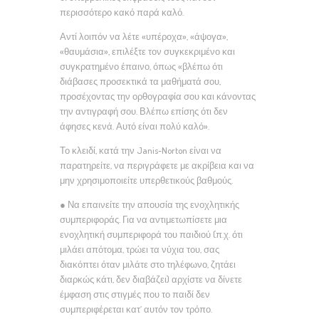
περισσότερο κακό παρά καλό.
Αντί λοιπόν να λέτε «υπέροχα», «άψογα»,
«θαυμάσια», επιλέξτε τον συγκεκριμένο και
συγκρατημένο έπαινο, όπως «βλέπω ότι
διάβασες προσεκτικά τα μαθήματά σου,
προσέχοντας την ορθογραφία σου και κάνοντας
την αντιγραφή σου. Βλέπω επίσης ότι δεν
άφησες κενά. Αυτό είναι πολύ καλό».
Το κλειδί, κατά την Janis-Norton είναι να
παρατηρείτε, να περιγράφετε με ακρίβεια και να
μην χρησιμοποιείτε υπερθετικούς βαθμούς.
● Να επαινείτε την απουσία της ενοχλητικής
συμπεριφοράς. Για να αντιμετωπίσετε μια
ενοχλητική συμπεριφορά του παιδιού (π.χ. ότι
μιλάει απότομα, τρώει τα νύχια του, σας
διακόπτει όταν μιλάτε στο τηλέφωνο, ζητάει
διαρκώς κάτι, δεν διαβάζει) αρχίστε να δίνετε
έμφαση στις στιγμές που το παιδί δεν
συμπεριφέρεται κατ’ αυτόν τον τρόπο.