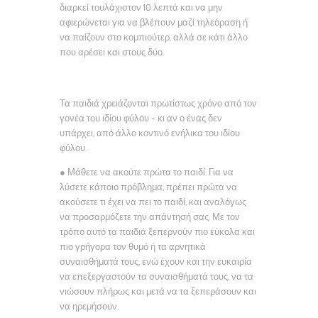
διαρκεί τουλάχιστον 10 λεπτά και να μην
αφιερώνεται για να βλέπουν μαζί τηλεόραση ή
να παίζουν στο κομπιούτερ, αλλά σε κάτι άλλο
που αρέσει και στους δύο.
Τα παιδιά χρειάζονται πρωτίστως χρόνο από τον
γονέα του ιδίου φύλου – κι αν ο ένας δεν
υπάρχει, από άλλο κοντινό ενήλικα του ιδίου
φύλου.
● Μάθετε να ακούτε πρώτα το παιδί. Για να
λύσετε κάποιο πρόβλημα, πρέπει πρώτα να
ακούσετε τι έχει να πει το παιδί, και αναλόγως
να προσαρμόζετε την απάντησή σας. Με τον
τρόπο αυτό τα παιδιά ξεπερνούν πιο εύκολα και
πιο γρήγορα τον θυμό ή τα αρνητικά
συναισθήματά τους, ενώ έχουν και την ευκαιρία
να επεξεργαστούν τα συναισθήματά τους, να τα
νιώσουν πλήρως και μετά να τα ξεπεράσουν και
να ηρεμήσουν.