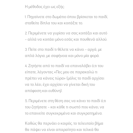
Η μέθοδος έχει ως εξής:
1. Πηγαίνετε στο δωμάτιο όπου βρίσκεται το παιδί,
σταθείτε δίπλα του και κοιτάξτε το.
2. Περιμένετε να γυρίσει να σας κοιτάξει και αυτό
– αλλά να κοιτάει μόνο εσάς και πουθενά αλλού.
3. Πείτε στο παιδί τι θέλετε να κάνει – αργά, με
απλά λόγια, με σαφήνεια και μόνο μία φορά.
4. Ζητήστε από το παιδί να επαναλάβει ό,τι του
είπατε, λέγοντας «Πες μου σε παρακαλώ τι
πρέπει να κάνεις τώρα» (μόλις το παιδί αρχίσει
να το λέει, έχει αρχίσει να γίνεται δική του
απόφαση και ευθύνη).
5. Περιμένετε στη θέση σας να κάνει το παιδί ό,τι
του ζητήσατε – και κάθε τι σωστό που κάνει, να
το επαινείτε συγκεκριμένα και συγκρατημένα.
Καθώς θα περνάει ο καιρός, το τελευταίο βήμα
θα πάψει να είναι απαραίτητο και τελικά θα