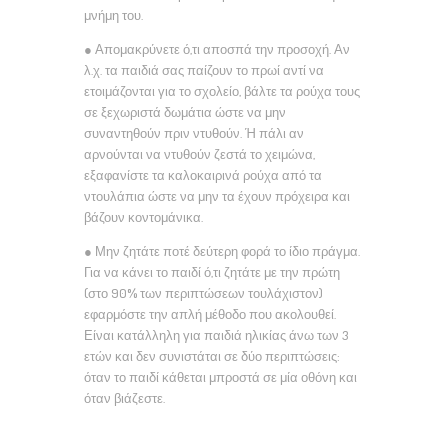
μνήμη του.
● Απομακρύνετε ό,τι αποσπά την προσοχή. Αν
λ.χ. τα παιδιά σας παίζουν το πρωί αντί να
ετοιμάζονται για το σχολείο, βάλτε τα ρούχα τους
σε ξεχωριστά δωμάτια ώστε να μην
συναντηθούν πριν ντυθούν. Ή πάλι αν
αρνούνται να ντυθούν ζεστά το χειμώνα,
εξαφανίστε τα καλοκαιρινά ρούχα από τα
ντουλάπια ώστε να μην τα έχουν πρόχειρα και
βάζουν κοντομάνικα.
● Μην ζητάτε ποτέ δεύτερη φορά το ίδιο πράγμα.
Για να κάνει το παιδί ό,τι ζητάτε με την πρώτη
(στο 90% των περιπτώσεων τουλάχιστον)
εφαρμόστε την απλή μέθοδο που ακολουθεί.
Είναι κατάλληλη για παιδιά ηλικίας άνω των 3
ετών και δεν συνιστάται σε δύο περιπτώσεις:
όταν το παιδί κάθεται μπροστά σε μία οθόνη και
όταν βιάζεστε.