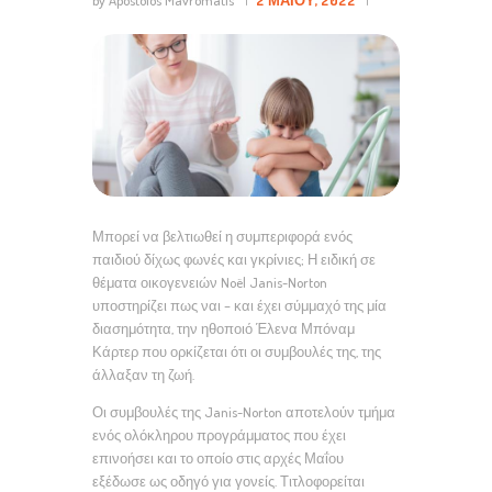
by Apostolos Mavromatis
2 ΜΑΪ́ΟΥ, 2022
Μπορεί να βελτιωθεί η συμπεριφορά ενός
παιδιού δίχως φωνές και γκρίνιες; Η ειδική σε
θέματα οικογενειών Noël Janis-Norton
υποστηρίζει πως ναι – και έχει σύμμαχό της μία
διασημότητα, την ηθοποιό Έλενα Μπόναμ
Κάρτερ που ορκίζεται ότι οι συμβουλές της, της
άλλαξαν τη ζωή.
Οι συμβουλές της Janis-Norton αποτελούν τμήμα
ενός ολόκληρου προγράμματος που έχει
επινοήσει και το οποίο στις αρχές Μαΐου
εξέδωσε ως οδηγό για γονείς. Τιτλοφορείται