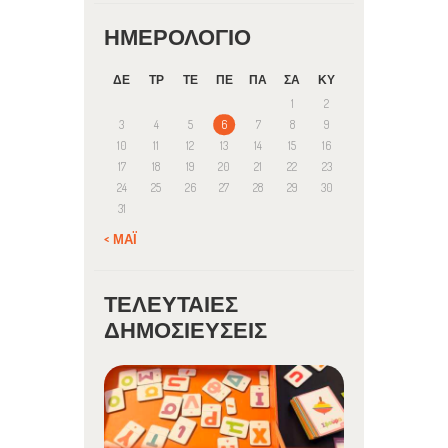
ΗΜΕΡΟΛΌΓΙΟ
ΔΕ
ΤΡ
ΤΕ
ΠΕ
ΠΑ
ΣΑ
ΚΥ
1
2
3
4
5
6
7
8
9
10
11
12
13
14
15
16
17
18
19
20
21
22
23
24
25
26
27
28
29
30
31
« ΜΆΙ
ΤΕΛΕΥΤΑΊΕΣ
ΔΗΜΟΣΙΕΎΣΕΙΣ