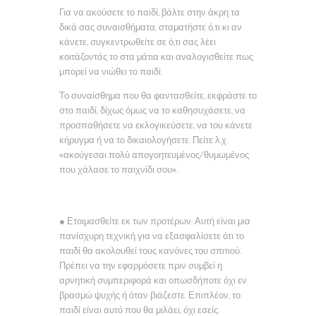
Για να ακούσετε το παιδί, βάλτε στην άκρη τα
δικά σας συναισθήματα, σταματήστε ό,τι κι αν
κάνετε, συγκεντρωθείτε σε ό,τι σας λέει
κοιτάζοντάς το στα μάτια και αναλογισθείτε πως
μπορεί να νιώθει το παιδί.
Το συναίσθημα που θα φαντασθείτε, εκφράστε το
στο παιδί, δίχως όμως να το καθησυχάσετε, να
προσπαθήσετε να εκλογικεύσετε, να του κάνετε
κήρυγμα ή να το δικαιολογήσετε. Πείτε λ.χ.
«ακούγεσαι πολύ απογοητευμένος/θυμωμένος
που χάλασε το παιχνίδι σου».
● Ετοιμασθείτε εκ των προτέρων. Αυτή είναι μια
πανίσχυρη τεχνική για να εξασφαλίσετε ότι το
παιδί θα ακολουθεί τους κανόνες του σπιτιού.
Πρέπει να την εφαρμόσετε πριν συμβεί η
αρνητική συμπεριφορά και οπωσδήποτε όχι εν
βρασμώ ψυχής ή όταν βιάζεστε. Επιπλέον, το
παιδί είναι αυτό που θα μιλάει, όχι εσείς.