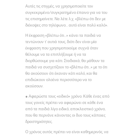
Αυτές τις στιγμές, να χρησιμοποιείτε τον
συγκεκριμένο/συγκρατημένο έπαινο για να του
τις επισημαίνετε. Να λέτε λ.χ. «βλέπω ότι δεν με
διέκοψες στο τηλέφωνο… αυτό είναι πολύ καλό».
Η έκφραση «βλέπω ότι…» κάνει τα παιδιά να
τεντώνουν τ’ αυτιά τους, διότι δεν είναι μία
έκφραση που χρησιμοποιούμε συχνά όταν
θέλουμε να τα επιπλήξουμε ή να τα
διορθώσουμε για κάτι. Σταδιακά, θα μάθουν τα
παιδιά να συσχετίζουν το «βλέπω ότι…» με το ότι
θα ακούσουν ότι έκαναν κάτι καλό, και θα
επιδιώκουν ολοένα περισσότερο να το
ακούσουν.
● Αφιερώστε τους «ειδικό» χρόνο. Κάθε ένας από
τους γονείς πρέπει να αφιερώνει σε κάθε ένα
από τα παιδιά λίγο ειδικό, αποκλειστικό χρόνο,
που θα περνάνε κάνοντας οι δυο τους κάποιες
δραστηριότητες.
Ο χρόνος αυτός πρέπει να είναι καθημερινός, να