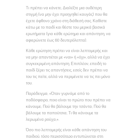
Τι πρέπει να κάνετε; Διαλέξτε μια ουδέτερη
στιγμή (να μην έχει προηγηθεί καυγάς) που θα
έχετε άφθονο χρόνο στη διάθεσή σας. Καθίστε
κάτω με το παιδί και θέστε του μερικά βασικά
ερωτήματα (για κάθε ερώτημα και απάντηση, να
αφιερώνετε έως 60 δευτερόλεπτα).
Κάθε ερώτηση πρέπει να είναι λεπτομερής και
να μην απαντιέται με «ναι» ή «όχι», αλλά να έχει
συγκεκριμένη απάντηση. Επιπλέον, επειδή το
παιδί ξέρει τις απαντήσεις, εσείς δεν πρέπει να
του τις πείτε, αλλά να περιμένετε να τις πει μόνο
του.
Παράδειγμα; «Όταν γυρνάμε από το
ποδόσφαιρο, ποιο είναι το πρώτο που πρέπει να
κάνουμε; Πού θα βάλουμε την τσάντα; Πού θα
βάλουμε τα παπούτσια; Τι θα κάνουμε τα
λερωμένα ρούχα;».
Όσο πιο λεπτομερής είναι κάθε απάντηση του
παιδιού, τόσο περισσότερο εντυπώνεται στη