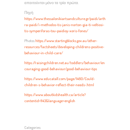
απαιτούνται μόνο τα τρία πρώτα.
Πηγή:
https://www.thessalonikiartsandculture.gr/paidi/arth
ra-paidi/i-methodos-tis-janis-norton-gia-ti-veltiosi-
tis-symperiforas-tou-paidioy-xoris-fones/
Photos
https://www.startingblocks.gov.au/other-
resources/factsheets/developing-childrens-positive-
behaviour-in-child-care/
https://raisingchildren.net.au/toddlers/behaviour/en
couraging-good-behaviour/good-behaviour-tips
https://www.educatall.com/page/1460/Could-
children-s-behavior-reflect-their-needs-.html
https://www.aboutkidshealth.ca/article?
contentid=1143&language=english
Categories: