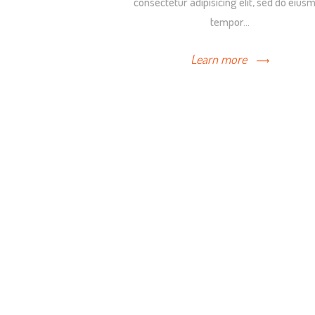
consectetur adipisicing elit, sed do eius
tempor…
Learn more