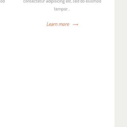
mod
consectetur adipisicing elit, sed do eiusmod
tempor…
Learn more