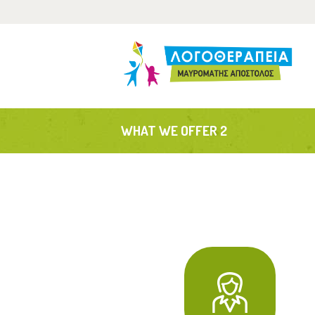
Α
Τ
Α
WHAT WE OFFER 2
Ε