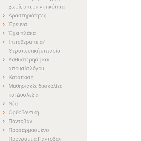
χωρίς υπερκινητικότητα
Δραστηριότητες
Έρευνα
Έχει πλάκα
Ιπποθεραπεία/
Θεραπευτική ιππασία
Καθυστέρηση και
απουσία λόγου
Κατάποση
Μαθησιακές δυσκολίες
και Δυσλεξία
Νέα
Ορθοδοντική
Πάντοβαν
Προσαρμοσμένο
Πρόγραμμα Πάντοβαν