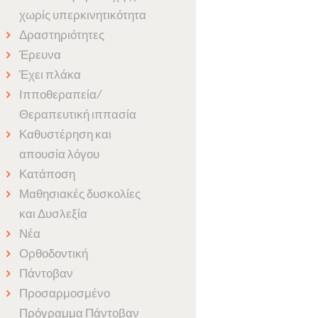
χωρίς υπερκινητικότητα
Δραστηριότητες
Έρευνα
Έχει πλάκα
Ιπποθεραπεία/
Θεραπευτική ιππασία
Καθυστέρηση και
απουσία λόγου
Κατάποση
Μαθησιακές δυσκολίες
και Δυσλεξία
Νέα
Ορθοδοντική
Πάντοβαν
Προσαρμοσμένο
Πρόγραμμα Πάντοβαν