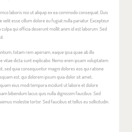
amco laboris nisi ut aliquip ex ea commodo consequat. Duis
e velit esse cillum dolore eu fugiat nulla pariatur. Excepteur
n culpa qui officia deserunt mollit anim id est laborum. Sed
it.
tium, totam rem aperiam, eaque ipsa quae ab illo
tae vitae dicta sunt explicabo. Nemo enim ipsam voluptatem
ugit, sed quia consequuntur magni dolores eos qui ratione
squam est, qui dolorem ipsum quia dolor sit amet,
umquam eius modi tempora incidunt ut labore et dolore
m bibendum lacus quis nulla dignissim faucibus. Sed
mus molestie tortor. Sed faucibus et tellus eu sollicitudin.