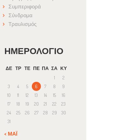
Συμπεριφορά
Σύνδρομα
Τραυλισμός
ΗΜΕΡΟΛΌΓΙΟ
ΔΕ
ΤΡ
ΤΕ
ΠΕ
ΠΑ
ΣΑ
ΚΥ
1
2
3
4
5
6
7
8
9
10
11
12
13
14
15
16
17
18
19
20
21
22
23
24
25
26
27
28
29
30
31
« ΜΆΙ