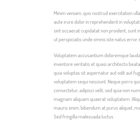
Minim veniam, quis nostrud exercitation ull
aute irure dolor in reprehenderit in voluptat
sint occaecat cupidatat non proident, sunt i
ut perspiciatis unde omnis iste natus error s
Voluptatem accusantium doloremque laudan
inventore veritatis et quasi architecto bea
quia voluptas sit aspernatur aut odit aut f
voluptatem sequi nesciunt. Neque porro qui
consectetur, adipisci velit, sed quia non n
magnam aliquam quaerat voluptatem. Aliqua
mauris enim, bibendum at purus aliquet, maxi
Sed fringilla malesuada luctus.