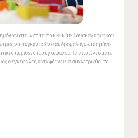
ημόνων στο Ινστιτούτο RIKEN (BSI) ανακαλύφθηκαν
λο μας να συγκεντρώνεται, δρομολογώντας μόνο
ηπτικές περιοχές του εγκεφάλου. Τα αποτελέσματα
πως ο εγκέφαλος καταφέρνει να συγκετρωθεί σε