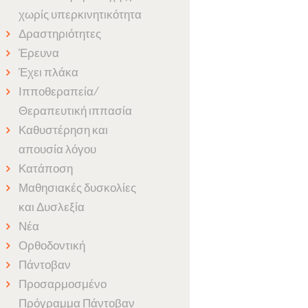
χωρίς υπερκινητικότητα
Δραστηριότητες
Έρευνα
Έχει πλάκα
Ιπποθεραπεία/
Θεραπευτική ιππασία
Καθυστέρηση και
απουσία λόγου
Κατάποση
Μαθησιακές δυσκολίες
και Δυσλεξία
Νέα
Ορθοδοντική
Πάντοβαν
Προσαρμοσμένο
Πρόγραμμα Πάντοβαν