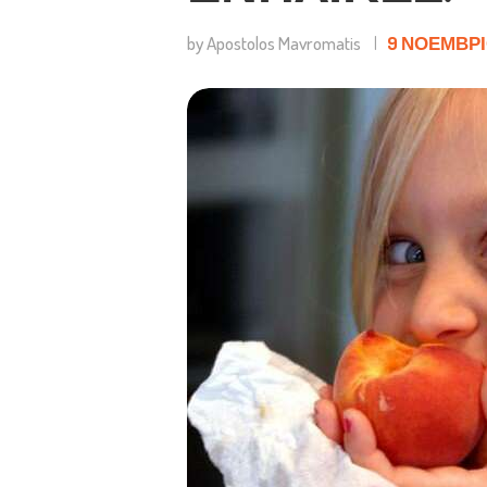
by Apostolos Mavromatis
9 ΝΟΕΜΒΡΊΟ