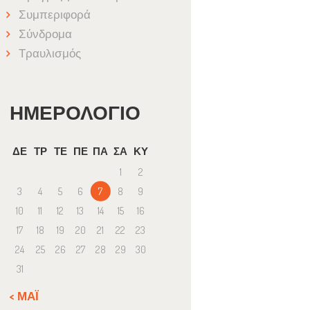
Συμπεριφορά
Σύνδρομα
Τραυλισμός
ΗΜΕΡΟΛΌΓΙΟ
ΔΕ
ΤΡ
ΤΕ
ΠΕ
ΠΑ
ΣΑ
ΚΥ
1
2
3
4
5
6
7
8
9
10
11
12
13
14
15
16
17
18
19
20
21
22
23
24
25
26
27
28
29
30
31
« ΜΆΙ