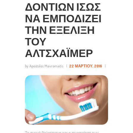
ΔΟΝΤΙΏΝ ΊΣΩΣ
ΝΑ ΕΜΠΟΔΊΖΕΙ
ΤΗΝ ΕΞΈΛΙΞΗ
ΤΟΥ
ΑΛΤΣΧΆΙΜΕΡ
by Apostolos Mavromatis
22 ΜΑΡΤΊΟΥ, 2016
Το συχνό βούρτσισμα και η περιποίηση των