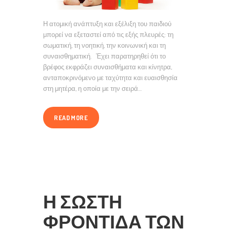
Η ατομική ανάπτυξη και εξέλιξη του παιδιού
μπορεί να εξεταστεί από τις εξής πλευρές: τη
σωματική, τη νοητική, την κοινωνική και τη
συναισθηματική. Έχει παρατηρηθεί ότι το
βρέφος εκφράζει συναισθήματα και κίνητρα,
ανταποκρινόμενο με ταχύτητα και ευαισθησία
στη μητέρα, η οποία με την σειρά…
READ MORE
Η ΣΩΣΤΉ
ΦΡΟΝΤΊΔΑ ΤΩΝ