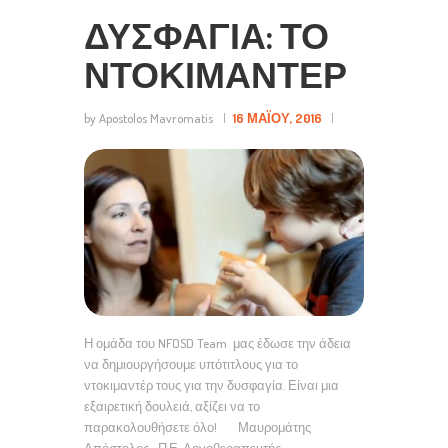
ΔΥΣΦΑΓΊΑ: ΤΟ
ΝΤΟΚΙΜΑΝΤΈΡ
by Apostolos Mavromatis
16 ΜΑΪ́ΟΥ, 2016
Η ομάδα του NFOSD Team μας έδωσε την άδεια
να δημιουργήσουμε υπότιτλους για το
ντοκιμαντέρ τους για την δυσφαγία. Είναι μια
εξαιρετική δουλειά, αξίζει να το
παρακολουθήσετε όλο! Μαυρομάτης