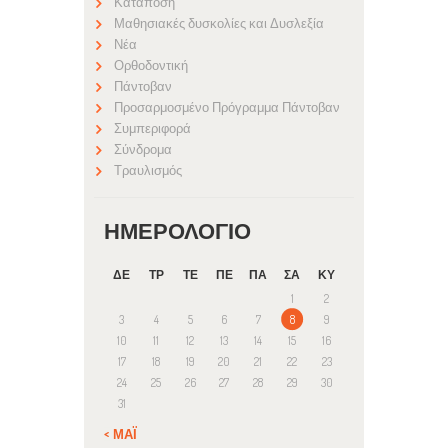
Κατάποση
Μαθησιακές δυσκολίες και Δυσλεξία
Νέα
Ορθοδοντική
Πάντοβαν
Προσαρμοσμένο Πρόγραμμα Πάντοβαν
Συμπεριφορά
Σύνδρομα
Τραυλισμός
ΗΜΕΡΟΛΌΓΙΟ
ΔΕ
ΤΡ
ΤΕ
ΠΕ
ΠΑ
ΣΑ
ΚΥ
1
2
3
4
5
6
7
8
9
10
11
12
13
14
15
16
17
18
19
20
21
22
23
24
25
26
27
28
29
30
31
« ΜΆΙ