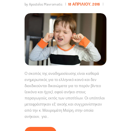
by Apostolos Mavromatis
18 ΑΠΡΙΛΊΟΥ, 2016
Ο σκοπός της αναδημοσίευσης είναι καθαρά
ενημερωτικός για το ελληνικό κοινό και δεν
διεκδικούνται δικαιώματα για το παρόν βίντεο
(εικόνα και ήχος), αφού ανήκει στους
παραγωγούς, εκτός των υποτίτλων. Οι υπότιτλοι
μεταφράστηκαν εξ’ ακοής και συγχρονίστηκαν
από την κ. Μαυρομάτη Μαίρη, στην οποία
ανήκουν, για…