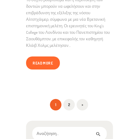
δοντιών μπορούν να ωφελήσουν και στην
επιβράδυνση της εξέλιξης της νόσου
Αλτστχάιμερ, σύμφωνα με μια νέα Βρετανική
επιστημονική μελέτη. Οι ερευνητές του King’s
College του Λονδίνου και του Πανεπιστημίου του
Σαουθάμπτον, με επικεφαλής τον καθηγητή
Κλάιβ Χολμς μελέτησαν…
READ MORE
ΣΕΛΙΔΟΠΟΊΗΣΗ
PAGE
1
PAGE
2
>
ΆΡΘΡΩΝ
Αναζήτηση
για: