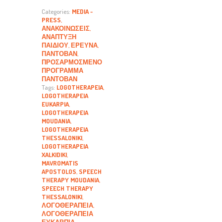
Categories:
MEDIA -
PRESS
,
ΑΝΑΚΟΙΝΏΣΕΙΣ
,
ΑΝΆΠΤΥΞΗ
ΠΑΙΔΙΟΎ
,
ΈΡΕΥΝΑ
,
ΠΆΝΤΟΒΑΝ
,
ΠΡΟΣΑΡΜΟΣΜΈΝΟ
ΠΡΌΓΡΑΜΜΑ
ΠΆΝΤΟΒΑΝ
Tags:
LOGOTHERAPEIA
,
LOGOTHERAPEIA
EUKARPIA
,
LOGOTHERAPEIA
MOUDANIA
,
LOGOTHERAPEIA
THESSALONIKI
,
LOGOTHERAPEIA
XALKIDIKI
,
MAVROMATIS
APOSTOLOS
,
SPEECH
THERAPY MOUDANIA
,
SPEECH THERAPY
THESSALONIKI
,
ΛΟΓΟΘΕΡΑΠΕΊΑ
,
ΛΟΓΟΘΕΡΑΠΕΊΑ
ΕΥΚΑΡΠΊΑ
,