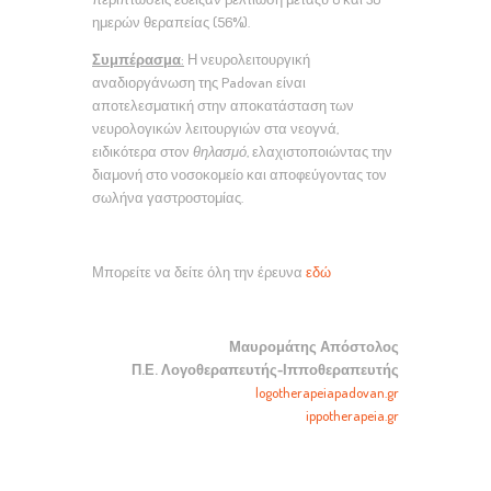
ημερών θεραπείας (56%).
Συμπέρασμα
:
Η νευρολειτουργική
αναδιοργάνωση της Padovan είναι
αποτελεσματική στην αποκατάσταση των
νευρολογικών λειτουργιών στα νεογνά,
ειδικότερα στον
θηλασμό
, ελαχιστοποιώντας την
διαμονή στο νοσοκομείο και αποφεύγοντας τον
σωλήνα γαστροστομίας.
Μπορείτε να δείτε όλη την έρευνα
εδώ
Μαυρομάτης Απόστολος
Π.Ε. Λογοθεραπευτής-Ιπποθεραπευτής
logotherapeiapadovan.gr
ippotherapeia.gr