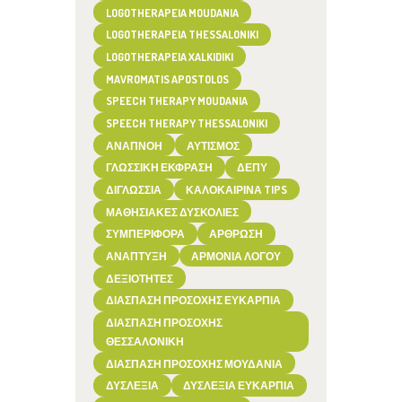
LOGOTHERAPEIA MOUDANIA
LOGOTHERAPEIA THESSALONIKI
LOGOTHERAPEIA XALKIDIKI
MAVROMATIS APOSTOLOS
SPEECH THERAPY MOUDANIA
SPEECH THERAPY THESSALONIKI
ΑΝΑΠΝΟΉ
ΑΥΤΙΣΜΌΣ
ΓΛΩΣΣΙΚΉ ΈΚΦΡΑΣΗ
ΔΕΠΥ
ΔΙΓΛΩΣΣΊΑ
ΚΑΛΟΚΑΙΡΙΝΆ TIPS
ΜΑΘΗΣΙΑΚΈΣ ΔΥΣΚΟΛΊΕΣ
ΣΥΜΠΕΡΙΦΟΡΆ
ΆΡΘΡΩΣΗ
ΑΝΆΠΤΥΞΗ
ΑΡΜΟΝΊΑ ΛΌΓΟΥ
ΔΕΞΙΌΤΗΤΕΣ
ΔΙΆΣΠΑΣΗ ΠΡΟΣΟΧΉΣ ΕΥΚΑΡΠΊΑ
ΔΙΆΣΠΑΣΗ ΠΡΟΣΟΧΉΣ
ΘΕΣΣΑΛΟΝΊΚΗ
ΔΙΆΣΠΑΣΗ ΠΡΟΣΟΧΉΣ ΜΟΥΔΑΝΙΆ
ΔΥΣΛΕΞΊΑ
ΔΥΣΛΕΞΊΑ ΕΥΚΑΡΠΊΑ