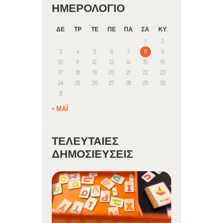
ΗΜΕΡΟΛΌΓΙΟ
ΔΕ
ΤΡ
ΤΕ
ΠΕ
ΠΑ
ΣΑ
ΚΥ
1
2
3
4
5
6
7
8
9
10
11
12
13
14
15
16
17
18
19
20
21
22
23
24
25
26
27
28
29
30
31
« ΜΆΙ
ΤΕΛΕΥΤΑΊΕΣ
ΔΗΜΟΣΙΕΎΣΕΙΣ