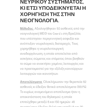
ΝΕΥΡΙΚΟΎ ΣΥΣΤΉΜΑΤΟΣ,
ΚΙ ΈΤΣΙ ΥΠΟΔΕΙΚΝΎΕΤΑΙ Η
ΧΟΡΉΓΗΣΗ ΤΗΣ ΣΤΗΝ
ΝΕΟΓΝΟΛΟΓΊΑ.
Μέθοδος
:
Αξιολογήθηκαν 92 ασθενείς από την
νεογνολογική
ΜΕΘ του Ceará’s στη Βραζιλία,
που υπέστησαν περιγεννητική ασφυξία και
ανέπτυξαν νευρολογικές διαταραχές. Τους
χορηγήθηκε η νευρολειτουργική
αναδιοργάνωση, η οποία αποτελείται από
ασκήσεις σώματος και στόματος όπου βοηθούν
το σώμα να ανακτήσει χαμένες λειτουργίες και
να προετοιμαστεί για την εξέλιξη καινούργιων
λειτουργιών και ικανοτήτων.
Αποτελέσματα
:
Ολοκλήρωσαν την θεραπεία 82
ασθενείς κι έδειξαν θετικά αποτελέσματα (89,1%).
Το κυρίως αναμενόμενο αποτέλεσμα ήταν η
αποκατάσταση του
θηλασμού
, η οποία
επιτεύχθηκε μεταξύ 8 και 150 ημερών. 48
περιπτώσεις έδειξαν βελτίωση μεταξύ 8 και 30