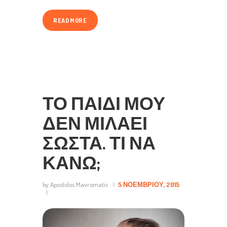
READ MORE
ΤΟ ΠΑΙΔΊ ΜΟΥ
ΔΕΝ ΜΙΛΆΕΙ
ΣΩΣΤΆ. ΤΙ ΝΑ
ΚΆΝΩ;
by Apostolos Mavromatis
5 ΝΟΕΜΒΡΊΟΥ, 2015