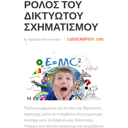
ΡΟΛΟΣ ΤΟΥ
ΔΙΚΤΥΩΤΟΥ
ΣΧΗΜΑΤΙΣΜΟΥ
by Apostolos Mavromatis
3 ΔΕΚΕΜΒΡΊΟΥ, 2015
Πολλά αναφέρονται για τα αίτια της διάσπασης
προσοχής, αλλά να τι συμβαίνει στο νευρικό μας
σύστημα κατα τη διάρκεια μίας διάσπασης.
Υπάρχει ένα σύνολο νευρώνων και νευραξόνων