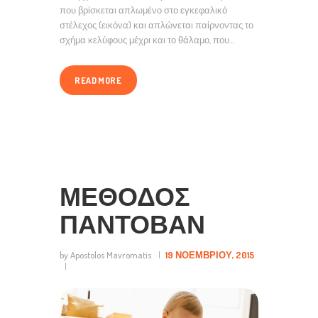
που βρίσκεται απλωμένο στο εγκεφαλικό
στέλεχος (εικόνα) και απλώνεται παίρνοντας το
σχήμα κελύφους μέχρι και το θάλαμο, που…
READ MORE
ΜΈΘΟΔΟΣ
ΠΆΝΤΟΒΑΝ
by Apostolos Mavromatis
19 ΝΟΕΜΒΡΊΟΥ, 2015