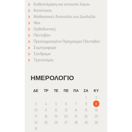
Καθυστέρηση και απουσία λόγου
Κατάποση
Μαθησιακές δυσκολίες και Δυσλεξία
Νέα
Ορθοδοντική
Πάντοβαν
Προσαρμοσμένο Πρόγραμμα Πάντοβαν
Συμπεριφορά
Σύνδρομα
Τραυλισμός
ΗΜΕΡΟΛΌΓΙΟ
ΔΕ
ΤΡ
ΤΕ
ΠΕ
ΠΑ
ΣΑ
ΚΥ
1
2
3
4
5
6
7
8
9
10
11
12
13
14
15
16
17
18
19
20
21
22
23
24
25
26
27
28
29
30
31