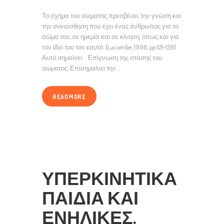
Το σχήμα του σώματος πρεσβέυει, την γνώση και
την συναίσθηση που έχει ένας άνθρωπος για το
σώμα του, σε ηρεμία και σε κίνηση, όπως και για
τον ίδιο του τον εαυτό. (Lacombe, 1996, pp:121-129)
Αυτό σημαίνει: Επίγνωση της στάσης του
σώματος. Επισημαίνει την…
READ MORE
ΥΠΕΡΚΙΝΗΤΙΚΆ
ΠΑΙΔΙΆ ΚΑΙ
ΕΝΉΛΙΚΕΣ.