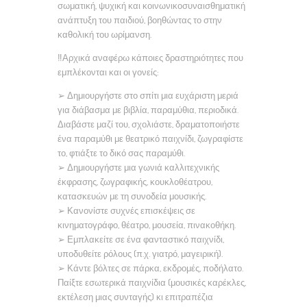
σωματική, ψυχική και κοινωνικοσυναισθηματική
ανάπτυξη του παιδιού, βοηθώντας το στην
καθολική του ωρίμανση.
‼️Αρχικά αναφέρω κάποιες δραστηριότητες που
εμπλέκονται και οι γονείς:
➢ Δημιουργήστε στο σπίτι μια ευχάριστη μεριά
για διάβασμα με βιβλία, παραμύθια, περιοδικά.
Διαβάστε μαζί του, σχολιάστε, δραματοποιήστε
ένα παραμύθι με θεατρικό παιχνίδι, ζωγραφίστε
το, φτιάξτε το δικό σας παραμύθι.
➢ Δημιουργήστε μια γωνιά καλλιτεχνικής
έκφρασης, ζωγραφικής, κουκλοθέατρου,
κατασκευών με τη συνοδεία μουσικής.
➢ Κανονίστε συχνές επισκέψεις σε
κινηματογράφο, θέατρο, μουσεία, πινακοθήκη.
➢ Εμπλακείτε σε ένα φανταστικό παιχνίδι,
υποδυθείτε ρόλους (π.χ. γιατρό, μαγειρική).
➢ Κάντε βόλτες σε πάρκα, εκδρομές, ποδήλατο.
Παίξτε εσωτερικά παιχνίδια (μουσικές καρέκλες,
εκτέλεση μιας συνταγής) κι επιτραπέζια