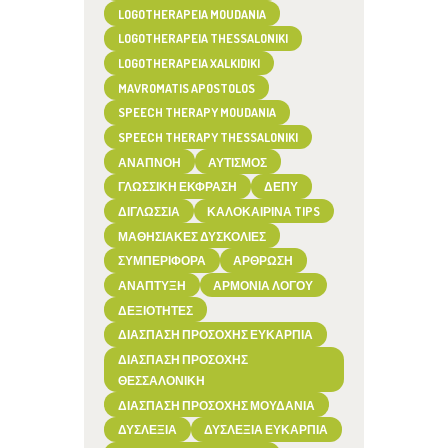
LOGOTHERAPEIA MOUDANIA
LOGOTHERAPEIA THESSALONIKI
LOGOTHERAPEIA XALKIDIKI
MAVROMATIS APOSTOLOS
SPEECH THERAPY MOUDANIA
SPEECH THERAPY THESSALONIKI
ΑΝΑΠΝΟΉ
ΑΥΤΙΣΜΌΣ
ΓΛΩΣΣΙΚΉ ΈΚΦΡΑΣΗ
ΔΕΠΥ
ΔΙΓΛΩΣΣΊΑ
ΚΑΛΟΚΑΙΡΙΝΆ TIPS
ΜΑΘΗΣΙΑΚΈΣ ΔΥΣΚΟΛΊΕΣ
ΣΥΜΠΕΡΙΦΟΡΆ
ΆΡΘΡΩΣΗ
ΑΝΆΠΤΥΞΗ
ΑΡΜΟΝΊΑ ΛΌΓΟΥ
ΔΕΞΙΌΤΗΤΕΣ
ΔΙΆΣΠΑΣΗ ΠΡΟΣΟΧΉΣ ΕΥΚΑΡΠΊΑ
ΔΙΆΣΠΑΣΗ ΠΡΟΣΟΧΉΣ
ΘΕΣΣΑΛΟΝΊΚΗ
ΔΙΆΣΠΑΣΗ ΠΡΟΣΟΧΉΣ ΜΟΥΔΑΝΙΆ
ΔΥΣΛΕΞΊΑ
ΔΥΣΛΕΞΊΑ ΕΥΚΑΡΠΊΑ