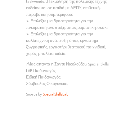
taekwondo. (Η εκμάθηση της πολεμικής τέχνης
ενδείκνυται σε παιδιά με ΔΕΠΥ, επιθετική-
παραβατική συμπεριφορά)
➢ Επιλέξτε μια δραστηριότητα για την
πνευματική ανάπτυξη, όπως ρομποτική, σκάκι.
➢ Επιλέξτε μια δραστηριότητα για την
καλλιτεχνική ανάπτυξη, όπως εργαστήρι
ζωγραφικής, εργαστήρι θεατρικού παιχνιδιού,
χορός, μπαλέτο, ωδείο.
?Μας απαντά η Σάντυ Νικολούζου, Special Skills
LAB Παιδαγωγός
Ειδική Παιδαγωγός
Σύμβουλος Οικογένειας
Source by
SpecialSkillsLab