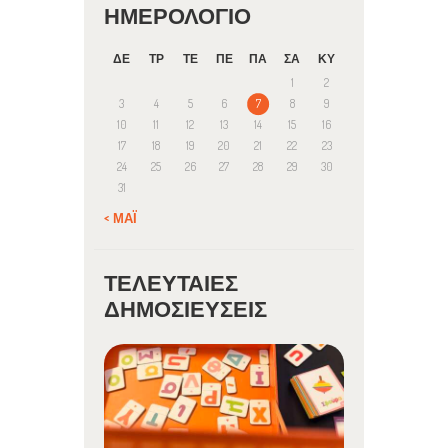
ΗΜΕΡΟΛΌΓΙΟ
ΔΕ
ΤΡ
ΤΕ
ΠΕ
ΠΑ
ΣΑ
ΚΥ
1
2
3
4
5
6
7
8
9
10
11
12
13
14
15
16
17
18
19
20
21
22
23
24
25
26
27
28
29
30
31
« ΜΆΙ
ΤΕΛΕΥΤΑΊΕΣ
ΔΗΜΟΣΙΕΎΣΕΙΣ