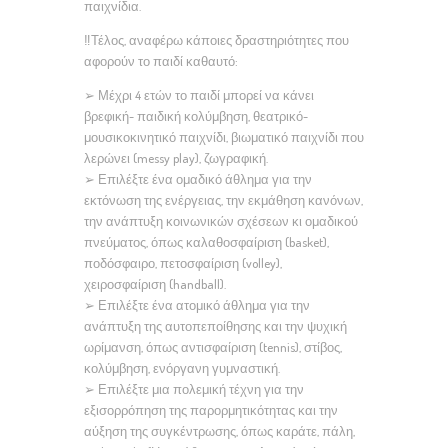
παιχνίδια.
‼️Τέλος, αναφέρω κάποιες δραστηριότητες που
αφορούν το παιδί καθαυτό:
➢ Μέχρι 4 ετών το παιδί μπορεί να κάνει
βρεφική- παιδική κολύμβηση, θεατρικό-
μουσικοκινητικό παιχνίδι, βιωματικό παιχνίδι που
λερώνει (messy play), ζωγραφική.
➢ Επιλέξτε ένα ομαδικό άθλημα για την
εκτόνωση της ενέργειας, την εκμάθηση κανόνων,
την ανάπτυξη κοινωνικών σχέσεων κι ομαδικού
πνεύματος, όπως καλαθοσφαίριση (basket),
ποδόσφαιρο, πετοσφαίριση (volley),
χειροσφαίριση (handball).
➢ Επιλέξτε ένα ατομικό άθλημα για την
ανάπτυξη της αυτοπεποίθησης και την ψυχική
ωρίμανση, όπως αντισφαίριση (tennis), στίβος,
κολύμβηση, ενόργανη γυμναστική.
➢ Επιλέξτε μια πολεμική τέχνη για την
εξισορρόπηση της παρορμητικότητας και την
αύξηση της συγκέντρωσης, όπως καράτε, πάλη,