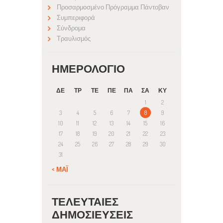
Προσαρμοσμένο Πρόγραμμα Πάντοβαν
Συμπεριφορά
Σύνδρομα
Τραυλισμός
ΗΜΕΡΟΛΌΓΙΟ
ΔΕ
ΤΡ
ΤΕ
ΠΕ
ΠΑ
ΣΑ
ΚΥ
1
2
3
4
5
6
7
8
9
10
11
12
13
14
15
16
17
18
19
20
21
22
23
24
25
26
27
28
29
30
31
« ΜΆΙ
ΤΕΛΕΥΤΑΊΕΣ
ΔΗΜΟΣΙΕΎΣΕΙΣ