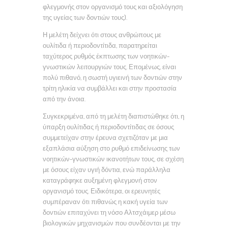
φλεγμονής στον οργανισμό τους και αξιολόγηση
της υγείας των δοντιών τους).
Η μελέτη δείχνει ότι στους ανθρώπους με
ουλίτιδα ή περιοδοντίτιδα, παρατηρείται
ταχύτερος ρυθμός έκπτωσης των νοητικών-
γνωστικών λειτουργιών τους. Επομένως, είναι
πολύ πιθανό, η σωστή υγιεινή των δοντιών στην
τρίτη ηλικία να συμβάλλει και στην προστασία
από την άνοια.
Συγκεκριμένα, από τη μελέτη διαπιστώθηκε ότι, η
ύπαρξη ουλίτιδας ή περιοδοντίτιδας σε όσους
συμμετείχαν στην έρευνα σχετιζόταν με μια
εξαπλάσια αύξηση στο ρυθμό επιδείνωσης των
νοητικών-γνωστικών ικανοτήτων τους, σε σχέση
με όσους είχαν υγιή δόντια, ενώ παράλληλα
καταγράφηκε αυξημένη φλεγμονή στον
οργανισμό τους. Ειδικότερα, οι ερευνητές
συμπέραναν ότι πιθανώς η κακή υγεία των
δοντιών επιταχύνει τη νόσο Αλτσχάιμερ μέσω
βιολογικών μηχανισμών που συνδέονται με την