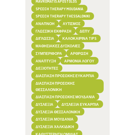
MAVROMATIS APOSTOLOS
SPEECH THERAPY MOUDANIA
SPEECH THERAPY THESSALONIKI
ΑΝΑΠΝΟΉ
ΑΥΤΙΣΜΌΣ
ΓΛΩΣΣΙΚΉ ΈΚΦΡΑΣΗ
ΔΕΠΥ
ΔΙΓΛΩΣΣΊΑ
ΚΑΛΟΚΑΙΡΙΝΆ TIPS
ΜΑΘΗΣΙΑΚΈΣ ΔΥΣΚΟΛΊΕΣ
ΣΥΜΠΕΡΙΦΟΡΆ
ΆΡΘΡΩΣΗ
ΑΝΆΠΤΥΞΗ
ΑΡΜΟΝΊΑ ΛΌΓΟΥ
ΔΕΞΙΌΤΗΤΕΣ
ΔΙΆΣΠΑΣΗ ΠΡΟΣΟΧΉΣ ΕΥΚΑΡΠΊΑ
ΔΙΆΣΠΑΣΗ ΠΡΟΣΟΧΉΣ
ΘΕΣΣΑΛΟΝΊΚΗ
ΔΙΆΣΠΑΣΗ ΠΡΟΣΟΧΉΣ ΜΟΥΔΑΝΙΆ
ΔΥΣΛΕΞΊΑ
ΔΥΣΛΕΞΊΑ ΕΥΚΑΡΠΊΑ
ΔΥΣΛΕΞΊΑ ΘΕΣΣΑΛΟΝΊΚΗ
ΔΥΣΛΕΞΊΑ ΜΟΥΔΑΝΙΆ
ΔΥΣΛΕΞΊΑ ΧΑΛΚΙΔΙΚΉ
ΚΑΘΥΣΤΈΡΗΣΗ ΟΜΙΛΊΑΣ