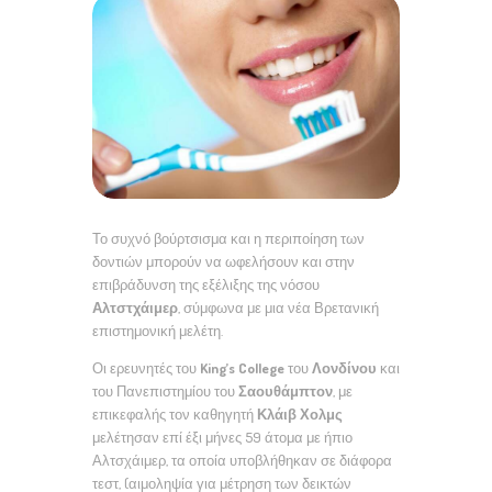
Το συχνό βούρτσισμα και η περιποίηση των
δοντιών μπορούν να ωφελήσουν και στην
επιβράδυνση της εξέλιξης της νόσου
Αλτστχάιμερ
, σύμφωνα με μια νέα Βρετανική
επιστημονική μελέτη.
Οι ερευνητές του
King’s College
του
Λονδίνου
και
του Πανεπιστημίου του
Σαουθάμπτον
, με
επικεφαλής τον καθηγητή
Κλάιβ Χολμς
μελέτησαν επί έξι μήνες 59 άτομα με ήπιο
Αλτσχάιμερ, τα οποία υποβλήθηκαν σε διάφορα
τεστ, (αιμοληψία για μέτρηση των δεικτών