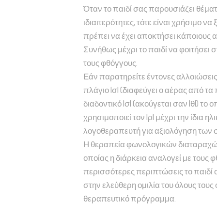
Όταν το παιδί σας παρουσιάζει θέμα
ιδιαιτερότητες, τότε είναι χρήσιμο να
πρέπει να έχει αποκτήσει κάποιους 
Συνήθως μέχρι το παιδί να φοιτήσει 
τους φθόγγους.
Εάν παρατηρείτε έντονες αλλοιώσεις 
πλάγιο |σ| (διαφεύγει ο αέρας από τα
διαδοντικό |σ| (ακούγεται σαν |θ|) το 
χρησιμοποιεί τον |ρ| μέχρι την ίδια ηλ
λογοθεραπευτή για αξιολόγηση των
Η θεραπεία φωνολογικών διαταραχών 
οποίας η διάρκεια αναλογεί με τους 
περισσότερες περιπτώσεις το παιδί 
στην ελεύθερη ομιλία του όλους τους
θεραπευτικό πρόγραμμα.