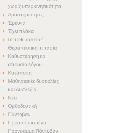
χωρίς υπερκινητικότητα
Δραστηριότητες
Έρευνα
Έχει πλάκα
Ιπποθεραπεία/
Θεραπευτική ιππασία
Καθυστέρηση και
απουσία λόγου
Κατάποση
Μαθησιακές δυσκολίες
και Δυσλεξία
Νέα
Ορθοδοντική
Πάντοβαν
Προσαρμοσμένο
Πρόγραμμα Πάντοβαν