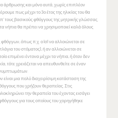
τα άρθρωσης και μόνο αυτά, χωρίς επιπλέον
 ξέρουμε πως μέχρι το 3ο έτος της ηλικίας του θα
απ’ τους βασικούς φθόγγους της μητρικής γλώσσας.
στα νήπια θα πρέπει να χρησιμοποιεί καλά όλους
φθόγγων, όπως π.χ. ο |σ| να αλλοιώνεται σε
 πλάγια του στόματος), ή αν αλλοιώνεται σε
οποίο επιμένει έντονα μέχρι τα νήπια, ή όταν δεν
ικία, τότε χρειάζεται να απευθυνθείτε σε έναν
 συμπτωμάτων.
είναι μια πολύ διαχειρίσιμη κατάσταση της
φθόγγους που χρήζουν θεραπείας. Στις
ολοκληρώνει την θεραπεία του έχοντας εισάγει
 φθόγγους για τους οποίους του χορηγήθηκε