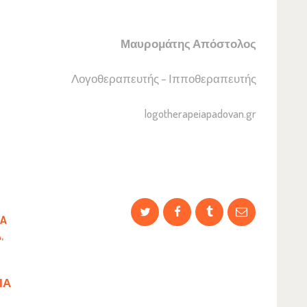
Μαυρομάτης Απόστολος
Λογοθεραπευτής – Ιπποθεραπευτής
logotherapeiapadovan.gr
IA
A
,
ΊΑ