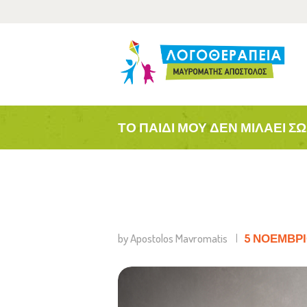
Α
Τ
Α
ΤΟ ΠΑΙΔΊ ΜΟΥ ΔΕΝ ΜΙΛΆΕΙ ΣΩ
Ε
by Apostolos Mavromatis
5 ΝΟΕΜΒΡΊΟ