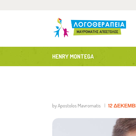
Α
Τ
Α
HENRY MONTEGA
Ε
by Apostolos Mavromatis
12 ΔΕΚΕΜΒΡ