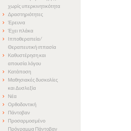
χωρίς υπερκινητικότητα
Δραστηριότητες
Έρευνα
Έχει πλάκα
Ιπποθεραπεία/
Θεραπευτική ιππασία
Καθυστέρηση και
απουσία λόγου
Κατάποση
Μαθησιακές δυσκολίες
και Δυσλεξία
Νέα
Ορθοδοντική
Πάντοβαν
Προσαρμοσμένο
Πρόγραμμα Πάντοβαν